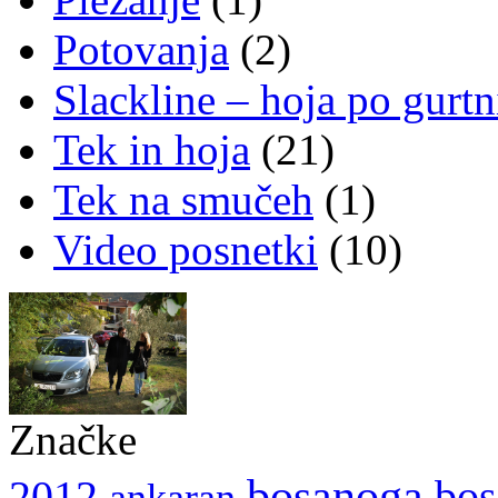
Potovanja
(2)
Slackline – hoja po gurtn
Tek in hoja
(21)
Tek na smučeh
(1)
Video posnetki
(10)
Značke
bosanoga
2012
bos
ankaran