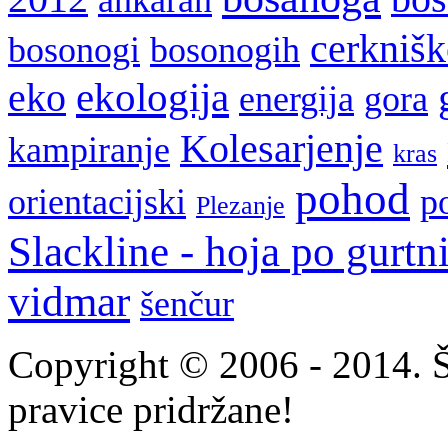
cerkniš
bosonogi
bosonogih
ekologija
eko
energija
gora
Kolesarjenje
kampiranje
kras
pohod
orientacijski
p
Plezanje
Slackline - hoja po gurtn
vidmar
šenčur
Copyright © 2006 - 2014. 
pravice pridržane!