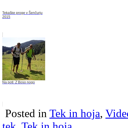
Tekaške proge v Šenčurju
2015
Na poti: Z Boso nogo
Posted in
Tek in hoja
,
Vide
tek
,
Tek in hoja