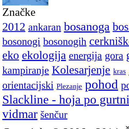
Značke
bosanoga
2012
bos
ankaran
cerkniš
bosonogi
bosonogih
ekologija
eko
energija
gora
Kolesarjenje
kampiranje
kras
pohod
orientacijski
p
Plezanje
Slackline - hoja po gurtn
vidmar
šenčur